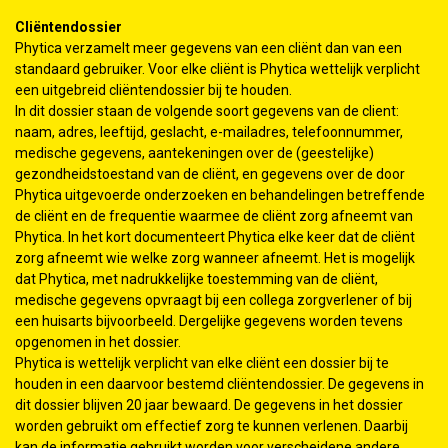
Cliëntendossier
Phytica verzamelt meer gegevens van een cliënt dan van een
standaard gebruiker. Voor elke cliënt is Phytica wettelijk verplicht
een uitgebreid cliëntendossier bij te houden.
In dit dossier staan de volgende soort gegevens van de client:
naam, adres, leeftijd, geslacht, e-mailadres, telefoonnummer,
medische gegevens, aantekeningen over de (geestelijke)
gezondheidstoestand van de cliënt, en gegevens over de door
Phytica uitgevoerde onderzoeken en behandelingen betreffende
de cliënt en de frequentie waarmee de cliënt zorg afneemt van
Phytica. In het kort documenteert Phytica elke keer dat de cliënt
zorg afneemt wie welke zorg wanneer afneemt. Het is mogelijk
dat Phytica, met nadrukkelijke toestemming van de cliënt,
medische gegevens opvraagt bij een collega zorgverlener of bij
een huisarts bijvoorbeeld. Dergelijke gegevens worden tevens
opgenomen in het dossier.
Phytica is wettelijk verplicht van elke cliënt een dossier bij te
houden in een daarvoor bestemd cliëntendossier. De gegevens in
dit dossier blijven 20 jaar bewaard. De gegevens in het dossier
worden gebruikt om effectief zorg te kunnen verlenen. Daarbij
kan de informatie gebruikt worden voor verscheidene andere